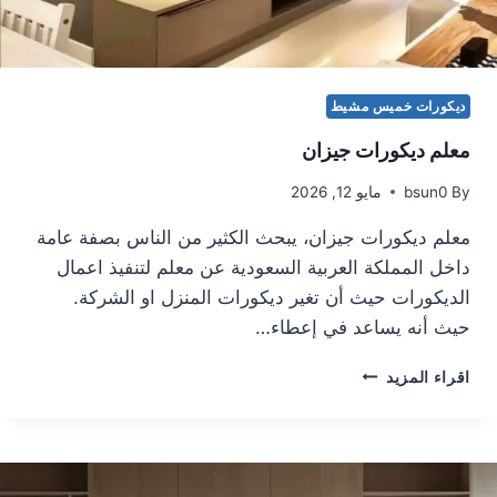
م
ع
ل
م
ديكورات خميس مشيط
ع
ز
معلم ديكورات جيزان
ل
ا
By
bsun0
مايو 12, 2026
س
ط
معلم ديكورات جيزان، يبحث الكثير من الناس بصفة عامة
ح
داخل المملكة العربية السعودية عن معلم لتنفيذ اعمال
ا
الديكورات حيث أن تغير ديكورات المنزل او الشركة.
ب
ه
حيث أنه يساعد في إعطاء…
ا
م
اقراء المزيد
ع
ل
م
د
ي