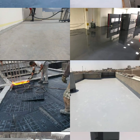
ي
س
م
ش
ي
ط