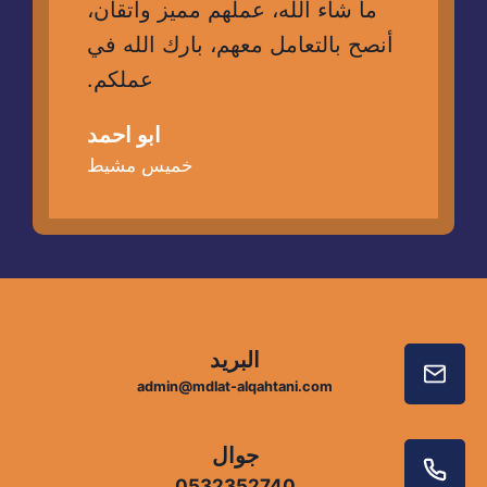
ما شاء الله، عملهم مميز واتقان،
أنصح بالتعامل معهم، بارك الله في
عملكم.
ابو احمد
خميس مشيط
البريد
admin@mdlat-alqahtani.com
جوال
0532352740