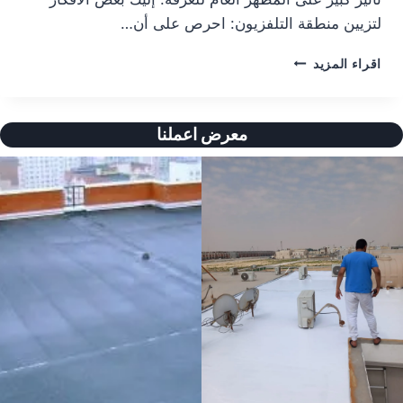
لتزيين منطقة التلفزيون: احرص على أن…
د
اقراء المزيد
ي
ك
و
معرض اعملنا
ر
ش
ا
ش
ا
ت
ت
ر
ك
ي
ب
ف
ي
خ
م