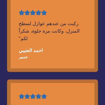
ركبت من عندهم عوازل لسطح
المنزل، وكانت مرة حلوة، شكراً
لكم”
احمد العتيبي
عسير