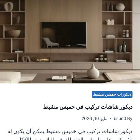
ك
و
ر
ا
ت
ج
ي
ز
ا
ن
ديكورات خميس مشيط
ديكور شاشات تركيب في خميس مشيط
By
bsun0
مايو 10, 2026
ديكور شاشات تركيب في خميس مشيط يمكن أن يكون له
تأثير كبير على المظهر العام للغرفة. إليك بعض الأفكار