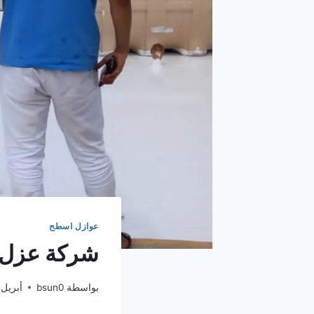
عوازل اسطح
شركة عزل 
بواسطة
bsun0
أبريل 5, 026