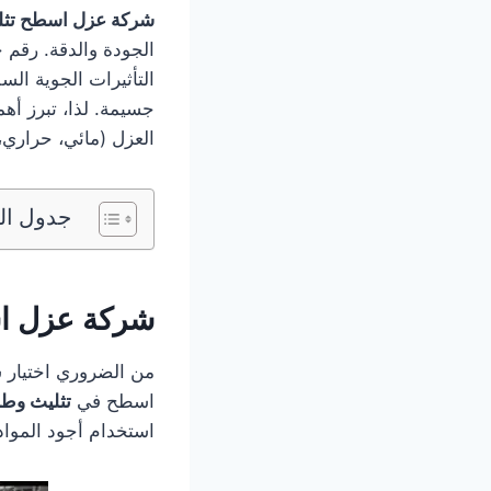
شركة عزل اسطح تث
الجودة والدقة. رقم 
التأثيرات الجوية الس
جسيمة. لذا، تبرز أ
العزل (مائي، حراري،
جدول الت
شركة عزل ا
من الضروري اختيار 
اسطح في
تثليث وط
استخدام أجود الموا