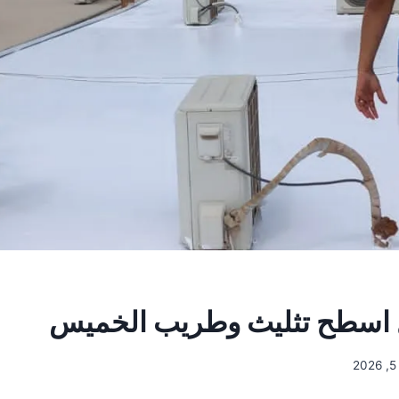
اسطح تثليث وطريب الخميس
2