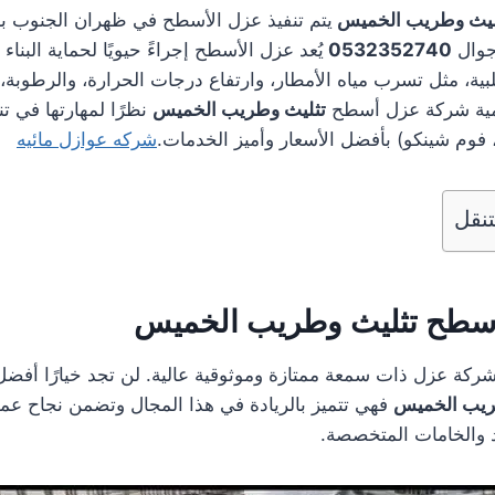
ليث وطريب الخميس
يتم تنفيذ عزل الأسطح في ظهران الجنوب ب
جوال
0532352740
يُعد عزل الأسطح إجراءً حيويًا لحماية البنا
لبية، مثل تسرب مياه الأمطار، وارتفاع درجات الحرارة، والرطوبة،
همية شركة عزل أسطح
تثليث وطريب الخميس
نظرًا لمهارتها في تن
 فوم شينكو) بأفضل الأسعار وأميز الخدمات.
شركه عوازل مائيه
نقل
سطح تثليث وطريب الخميس
شركة عزل ذات سمعة ممتازة وموثوقية عالية. لن تجد خيارًا أف
ريب الخميس
فهي تتميز بالريادة في هذا المجال وتضمن نجاح عمل
د والخامات المتخصصة.