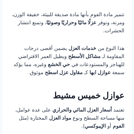
تتميز مادة الفوم بأنها مادة صديقة للبيئة، خفيفة الوزن،
ومرنة، وتوفر
عزلًا مائيًا وحراريًا وصوتيًا
، وتمنع انتشار
الحشرات.
هذا النوع من
خدمات العزل
يضمن أقصى درجات
المقاومة لـ
مشاكل الأسطح
ويطيل العمر الافتراضي
للهناجر والمستودعات في
حي الخشع
وغيره، مما يؤكد
سمعة
عوازل ابها
كـ
مقاول عزل اسطح
موثوق.
عوازل خميس مشيط
تعتمد
أسعار العزل المائي والحراري
على عدة عوامل،
منها مساحة السطح ونوع
مواد العزل
المختارة (مثل
الفوم
أو
الإيبوكسي
).