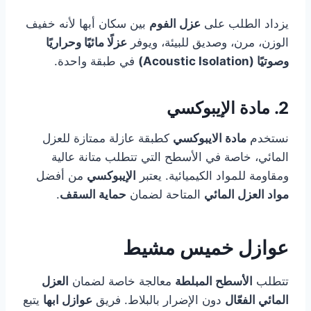
يزداد الطلب على
عزل الفوم
بين سكان أبها لأنه خفيف
الوزن، مرن، وصديق للبيئة، ويوفر
عزلًا مائيًا وحراريًا
وصوتيًا
(Acoustic Isolation)
في طبقة واحدة.
2. مادة الإيبوكسي
نستخدم
مادة الايبوكسي
كطبقة عازلة ممتازة للعزل
المائي، خاصة في الأسطح التي تتطلب متانة عالية
ومقاومة للمواد الكيميائية. يعتبر
الإيبوكسي
من أفضل
مواد العزل المائي
المتاحة لضمان
حماية السقف
.
عوازل خميس مشيط
تتطلب
الأسطح المبلطة
معالجة خاصة لضمان
العزل
المائي الفعّال
دون الإضرار بالبلاط. فريق
عوازل ابها
يتبع