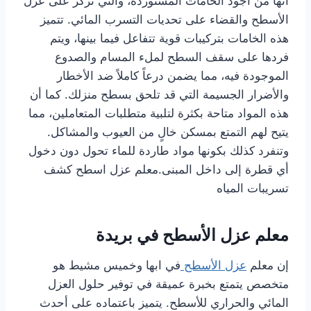
أنها من أجود الخامات المستوردة، والتي تركز على عزل
الأسطح والقضاء على تحديات التسرب المائي. تتميز
هذه الخامات بتركيبات قوية تتفاعل فيما بينها، ويتم
فردها على سقف السطح لملء المسام والصدوع
الموجودة فيه، مما يضمن درعاً كاملاً ضد الأخطار
والأضرار الجسيمة التي قد تلحق بسطح منزلك. كما أن
هذه المواد متاحة بكثرة لتلبية متطلبات المتعاملين، مما
يتيح لهم التمتع بمسكن خالٍ من العيوب والمشاكل.
وتنفرد كذلك بكونها مواد طاردة للماء تحول دون دخول
أي قطرة إلى داخل المبنى.معلم عزل اسطح كشف
تسريبات المياه
معلم عزل الأسطح في بريدة
إن معلم
عزل الأسطح
في ابها وخميس مشيط هو
متخصص يتمتع بخبرة عميقة في توفير حلول العزل
المائي والحراري للأسطح. يتميز باعتماده على أحدث